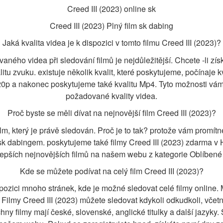
Creed III (2023) online sk
Creed III (2023) Plný film sk dabing
Jaká kvalita videa je k dispozici v tomto filmu Creed III (2023)?
aného videa při sledování filmů je nejdůležitější. Chcete -li získ
alitu zvuku. existuje několik kvalit, které poskytujeme, počínaje 
p a nakonec poskytujeme také kvalitu Mp4. Tyto možnosti vám 
požadované kvality videa.
Proč byste se měli dívat na nejnovější film Creed III (2023)?
film, který je právě sledován. Proč je to tak? protože vám promítn
sk dabingem. poskytujeme také filmy Creed III (2023) zdarma v H
epších nejnovějších filmů na našem webu z kategorie Oblíbené 
Kde se můžete podívat na celý film Creed III (2023)?
pozici mnoho stránek, kde je možné sledovat celé filmy online
í. Filmy Creed III (2023) můžete sledovat kdykoli odkudkoli, včet
y filmy mají české, slovenské, anglické titulky a další jazyky. Sl