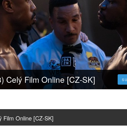
3) Celý Film Online [CZ-SK]
S
ý Film Online [CZ-SK]