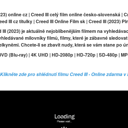
23) online cz | Creed III celý film online česko-slovenská | Cre
ed III cz titulky | Creed III Online Film sk | Creed III (2023) P
d III (2023) je aktuálně nejoblíbenějším filmem na vyhledáva
yhledávané milovníky filmů, filmy, které je zábavné sledovat
ítelkyněmi. Chcete-li se zbavit nudy, která se vám stane po ú
DVD (Blu-ray) | 4K UHD | HD-2080p | HD-720p | SD-480p | MP
Klikněte zde pro shlédnutí filmu Creed III - Online zdarma v