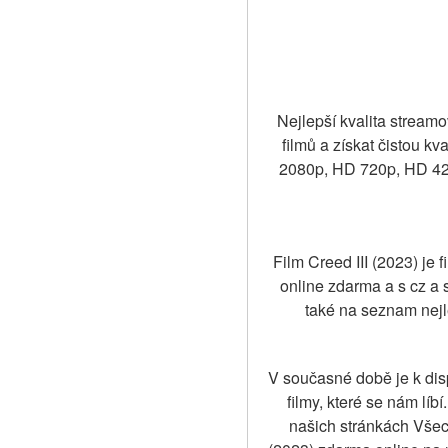
Nejlepší kvalita streamov
filmů a získat čistou kv
2080p, HD 720p, HD 420
Film Creed III (2023) je 
online zdarma a s cz a 
také na seznam nejl
V současné době je k dis
filmy, které se nám líb
našich stránkách Všechn