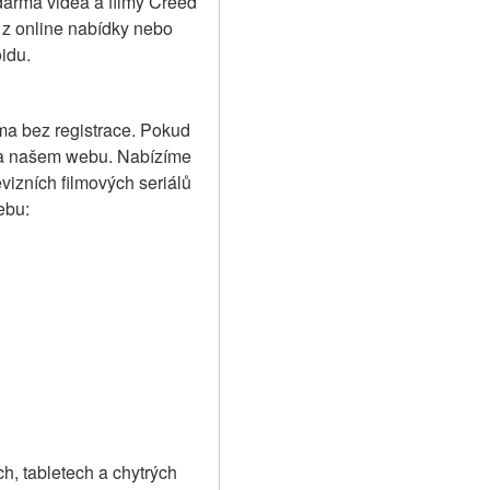
arma videa a filmy Creed 
) z online nabídky nebo 
oidu.
ma bez registrace. Pokud 
 na našem webu. Nabízíme 
vizních filmových seriálů 
ebu:
, tabletech a chytrých 