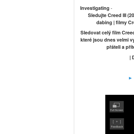
Investigating
-
Sledujte Creed III (20
dabing | filmy Cre
Sledovat celý film Cree
které jsou dnes velmi v
přáteli a př
| 
► 