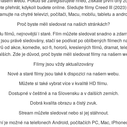
našem webu. Pokud se zaregistrujete hned, získáte první dny zd
ete přehrát, kdykoli budete online. Sledujte filmy Creed III (2023
amujte na chytré televizi, počítači, Macu, mobilu, tabletu a andr
Proč byste měli sledovat na našich stránkách?
u filmů, nejnovější i staré. Film můžete sledovat snadno a zdar
ré jsou právě sledovány, stačí se podívat po oblíbených filmech
 od akce, komedie, sci-fi, hororů, kreslených filmů, dramat, tele
alších. Zde je důvod, proč byste měli sledovat filmy na našem w
Filmy jsou vždy aktualizovány
Nové a staré filmy jsou také k dispozici na našem webu.
Můžete si také vybrat více v kvalitě HD filmu.
Dostupné v češtině a na Slovensku a v dalších zemích.
Dobrá kvalita obrazu a čistý zvuk.
Stream můžete sledovat nebo si jej stáhnout.
í je možné na telefonech Android, počítačích PC, Mac, iPhonech