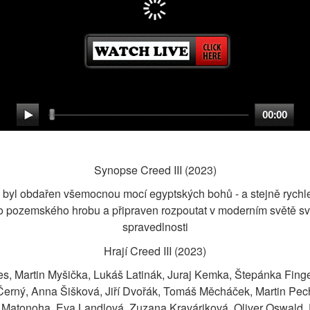
Synopse Creed III (2023)
 byl obdařen všemocnou mocí egyptských bohů - a stejně rychle u
 pozemského hrobu a připraven rozpoutat v moderním světě sv
spravedlnosti
Hrají Creed III (2023)
s, Martin Myšička, Lukáš Latinák, Juraj Kemka, Štepánka Finge
Černý, Anna Šišková, Jiří Dvořák, Tomáš Měcháček, Martin Pech
atonoha, Eva Landlová, Zuzana Kraváriková, Oliver Oswald, Da