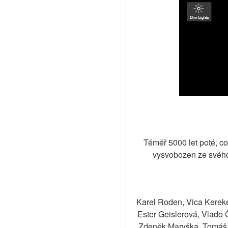
Téměř 5000 let poté, co
vysvobozen ze svého
Karel Roden, Vica Kereke
Ester Geislerová, Vlado 
Zdeněk Maryška, Tomáš M