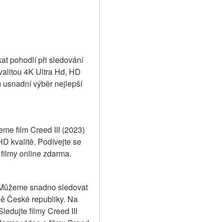
at pohodlí při sledování 
kvalitou 4K Ultra Hd, HD 
usnadní výběr nejlepší 
eme film Creed III (2023) 
D kvalitě. Podívejte se 
filmy online zdarma.
. Můžeme snadno sledovat 
ně České republiky. Na 
edujte filmy Creed III 