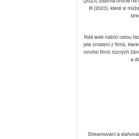
(2023) zdarma online na 
III (2023), které si můž
stre
Náš web nabízí celou řad
jste zmatení z filmů, kte
mnoho filmů různých žánrů
a d
Streamování a stahován