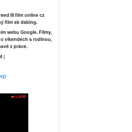
ed III film online cz 
lný film sk dabing.
cím webu Google. Filmy, 
 o víkendech s rodinou, 
navě z práce.
4 |
 HD