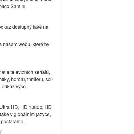
ico Santini.
odkaz dostupný také na 
na našem webu, které by 
 a televizních seriálů, 
y, hororu, thrilleru, sci-
a odkaz výše.
K Ultra HD, HD 1080p, HD 
aké v globálním jazyce, 
e postaráme.
?