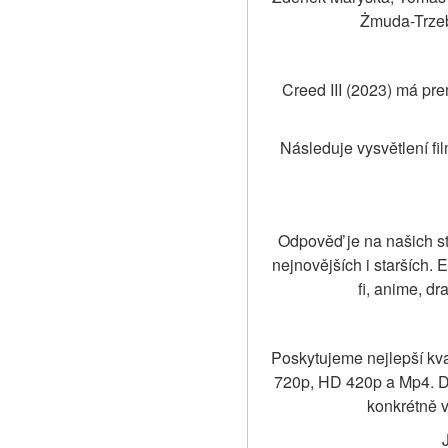
Żmuda-Trzeb
Creed III (2023) má pr
Následuje vysvětlení fi
Odpověď je na našich str
nejnovějších i starších. 
fi, anime, d
Poskytujeme nejlepší kva
720p, HD 420p a Mp4. Do
konkrétně v