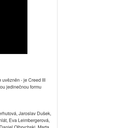
vězněn - je Creed III  
ou jedinečnou formu 
rhutová, Jaroslav Dušek, 
lát, Eva Leimbergerová, 
niel Olbrychski, Marta 