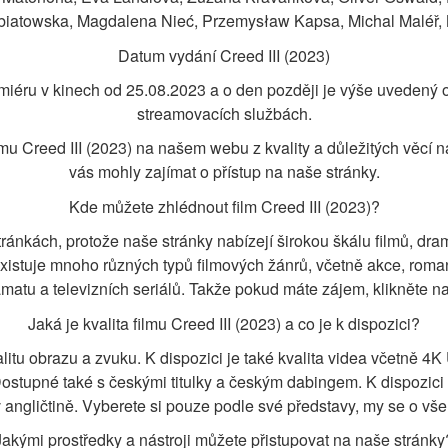
iatowska, Magdalena Nieć, Przemysław Kapsa, Michal Maléř, N
Datum vydání Creed III (2023)
emiéru v kinech od 25.08.2023 a o den později je výše uvedený 
streamovacích službách.
lmu Creed III (2023) na našem webu z kvality a důležitých věcí 
vás mohly zajímat o přístup na naše stránky.
Kde můžete zhlédnout film Creed III (2023)?
ánkách, protože naše stránky nabízejí širokou škálu filmů, dramat
Existuje mnoho různých typů filmových žánrů, včetně akce, romantik
ramatu a televizních seriálů. Takže pokud máte zájem, klikněte n
Jaká je kvalita filmu Creed III (2023) a co je k dispozici?
litu obrazu a zvuku. K dispozici je také kvalita videa včetně 4
stupné také s českými titulky a českým dabingem. K dispozici t
 angličtině. Vyberete si pouze podle své představy, my se o vš
Jakými prostředky a nástroji můžete přistupovat na naše stránky